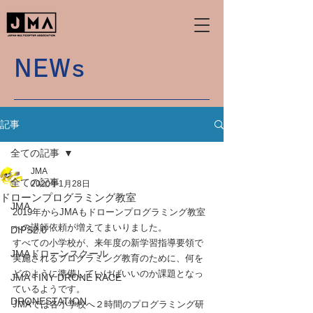
NEWs
記事
全ての記事
JMA
全ての記事
2020年1月28日
ドローンプログラミング教室
JMA
2019年からJMAもドローンプログラミング教室
への講師依頼が増えてまいりました。
DIPS2.0
すべての小学校が、来年度の新学習指導要領で
JMAドローンスクール
実施されるプログラミング教育のために、何を
どのように準備していけばいいのか課題となっ
JMA TINY DRONE RACE
ているようです。
DRONESTATION
JMAでは各小学校へ２時間のプログラミング研