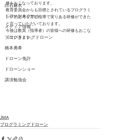
修をおこなっております。
白石麻衣
教育委員会からも目標とされているプログラミ
ドローンスクール
ング的思考を育む指導で実りある研修ができた
と言っていただいております。
メディア情報
今後は教員（指導者）の皆様への研修もおこな
プログラミングドローン
っていきます。
橋本勇希
ドローン免許
ドローンショー
講演勉強会
JMA
プログラミングドローン