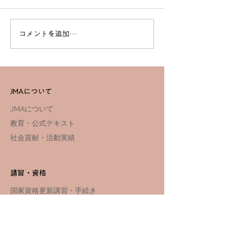
コメントを追加…
高度なスキルを習得！一
効率的に資格取得
等基本講習でプロフェッ
ドローンスクー
ショナルを目指す
セットコース詳
JMAについて
JMAについて
教育・公式テキスト
社会貢献・活動実績
講習・資格
国家資格更新講習・手続き
国家資格講習スクール
​​国家資格
講習スケジュール