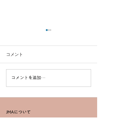
コメント
コメントを追加…
高度なスキルを習得！一
効率的に資格取得
等基本講習でプロフェッ
ドローンスクー
ショナルを目指す
セットコース詳
JMAについて
JMAについて
教育・公式テキスト