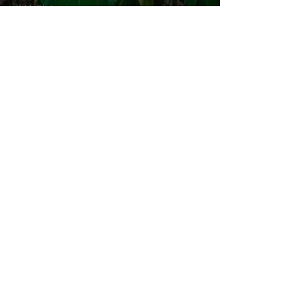
JMA Club
NEWS
​​キャンペーン・イベント
関係者向け
加盟店募集
講師募集
JMAは、国土交通省登録講習機関として
『ドローン国家資格講習（一等・二等）』
および、
国土交通省登録更新講習機関として『無人
航空機操縦士 更新講習』の管理・運営基
準を策定しています。