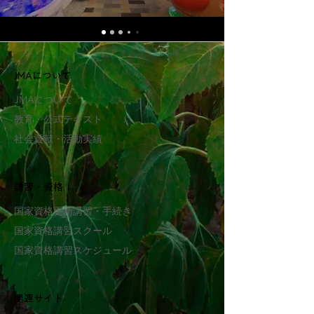
JMAについて
JMAについて
教育・公式テキスト
社会貢献・活動実績
講習・資格
国家資格更新講習・手続き
国家資格講習スクール
​​国家資格
講習スケジュール
関連サイト