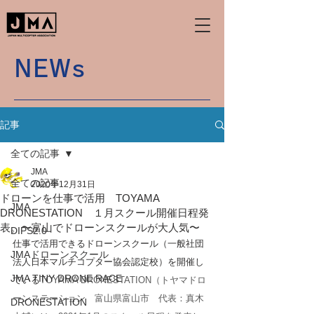
NEWs
記事
全ての記事
JMA
全ての記事
2020年12月31日
ドローンを仕事で活用 TOYAMA
JMA
DRONESTATION １月スクール開催日程発
表。〜富山でドローンスクールが大人気〜
DIPS2.0
仕事で活用できるドローンスクール（一般社団
JMAドローンスクール
法人日本マルチコプター協会認定校）を開催し
JMA TINY DRONE RACE
ている
TOYAMA DRONESTATION（トヤマドロ
ーンステーション　富山県富山市　代表：真木
DRONESTATION