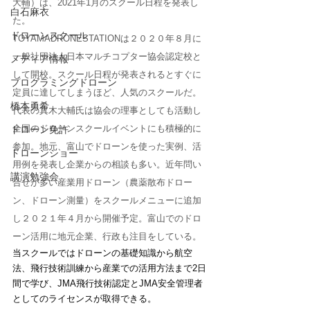
大輔）は、2021年1月のスクール日程を発表し
白石麻衣
た。
ドローンスクール
TOYAMADRONESTATIONは２０２０年８月に
一般社団法人日本マルチコプター協会認定校と
メディア情報
して開校。スクール日程が発表されるとすぐに
プログラミングドローン
定員に達してしまうほど、人気のスクールだ。
橋本勇希
代表の真木大輔氏は協会の理事としても活動し
全国のドローンスクールイベントにも積極的に
ドローン免許
参加。地元、富山でドローンを使った実例、活
ドローンショー
用例を発表し企業からの相談も多い。近年問い
講演勉強会
合せが多い産業用ドローン（農薬散布ドロー
ン、ドローン測量）をスクールメニューに追加
し２０２１年４月から開催予定。富山でのドロ
ーン活用に地元企業、行政も注目をしている。
当スクールではドローンの基礎知識から航空
法、飛行技術訓練から産業での活用方法まで2日
間で学び、JMA飛行技術認定とJMA安全管理者
としてのライセンスが取得できる。