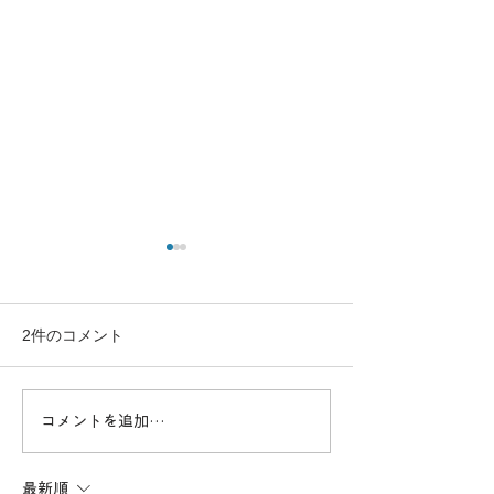
2件のコメント
コメントを追加…
高度なスキルを習得！一
効率的に資格取得
等基本講習でプロフェッ
ドローンスクー
ショナルを目指す
セットコース詳
最新順