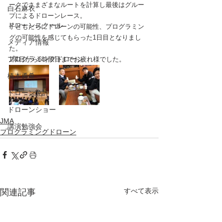
ークでさまざまなルートを計算し最後はグルー
白石麻衣
プによるドローンレース。
ドローンスクール
子どもたちにドローンの可能性、プログラミン
グの可能性を感じてもらった1日目となりまし
メディア情報
た。
プログラミングドローン
1限目から6時限目までお疲れ様でした。
橋本勇希
ドローン免許
ドローンショー
JMA
講演勉強会
プログラミングドローン
すべて表示
関連記事