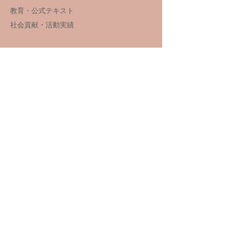
教育・公式テキスト
社会貢献・活動実績
講習・資格
国家資格更新講習・手続き
国家資格講習スクール
​​国家資格
講習スケジュール
関連サイト
JMA Club
NEWS
​​キャンペーン・イベント
関係者向け