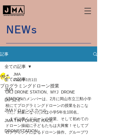
NEWs
記事
全ての記事
JMA
全ての記事
2020年3月1日
プログラミングドローン授業
JMA
OKJ DRONE STATION、MYJ  DRONE 
STATIONのメンバーは、2月に岡山市立三勲小学
DIPS2.0
校にてプログラミングドローンの授業をおこな
JMAドローンスクール
った。対象になったのは小学5年生100名。
　まずは働くドローンの授業、そして初めての
JMA TINY DRONE RACE
ドローン操縦に子どもたちは大興奮！そしてプ
DRONESTATION
ログラミングによるドローン操作。グループワ