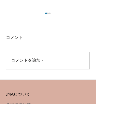
コメント
コメントを追加…
高度なスキルを習得！一
効率的に資格取得
等基本講習でプロフェッ
ドローンスクー
ショナルを目指す
セットコース詳
JMAについて
JMAについて
教育・公式テキスト
社会貢献・活動実績