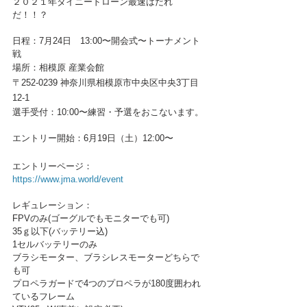
２０２１年タイニードローン最速はだれ
だ！！？
日程：7月24日　13:00〜開会式〜トーナメント
戦
場所：相模原 産業会館
〒252-0239 神奈川県相模原市中央区中央3丁目
12-1
選手受付：10:00〜練習・予選をおこないます。
エントリー開始：6月19日（土）12:00〜
エントリーページ：
https://www.jma.world/event
レギュレーション：
FPVのみ(ゴーグルでもモニターでも可)
35ｇ以下(バッテリー込)
1セルバッテリーのみ
ブラシモーター、ブラシレスモーターどちらで
も可
プロペラガードで4つのプロペラが180度囲われ
ているフレーム