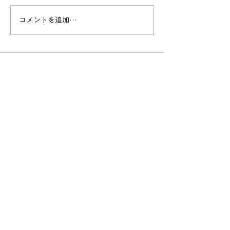
コメントを追加…
2023年2月20日（月）
「JMA TINY D
19:00よりエントリー開始
RACE 2022」
～
阜にて開催 ～20
日（日）19:00
リー開始～
JMAについて
JMAについて
教育・公式テキスト
社会貢献・活動実績
講習・資格
国家資格更新講習・手続き
国家資格講習スクール
​​国家資格
講習スケジュール