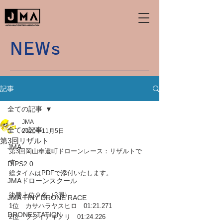
NEWs
記事
全ての記事
JMA
全ての記事
2020年11月5日
第3回リザルト
JMA
第3回岡山奉還町ドローンレース：リザルトで
す。
DIPS2.0
総タイムはPDFで添付いたします。
JMAドローンスクール
決勝上位９名（2周）
JMA TINY DRONE RACE
1位　カサハラヤスヒロ　01:21.271
DRONESTATION
2位　フジイアキノリ　01:24.226