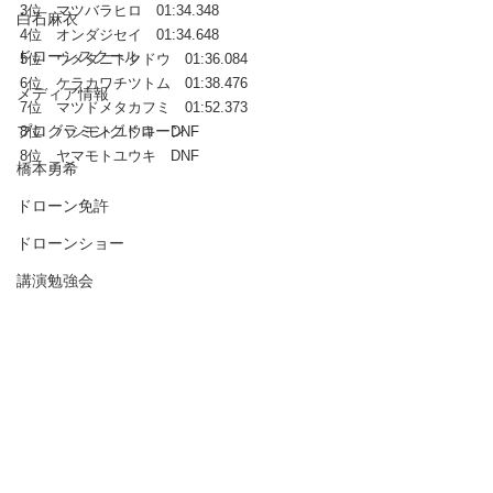
3位　マツバラヒロ　01:34.348
白石麻衣
4位　オンダジセイ　01:34.648
ドローンスクール
5位　ウメタニトクドウ　01:36.084
6位　ケラカワチツトム　01:38.476
メディア情報
7位　マツドメタカフミ　01:52.373
プログラミングドローン
8位　ハシモトユウキ　DNF
8位　ヤマモトユウキ　DNF
橋本勇希
ドローン免許
ドローンショー
講演勉強会