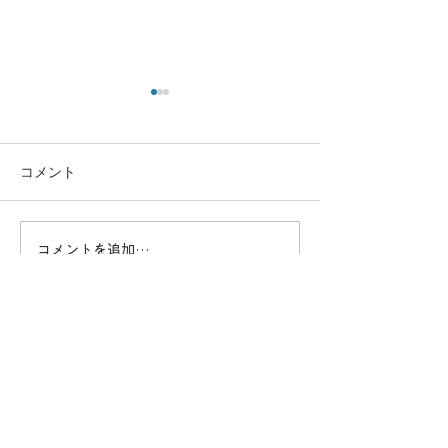
コメント
コメントを追加…
高度なスキルを習得！一
効率的に資格取得
等基本講習でプロフェッ
ドローンスクー
ショナルを目指す
セットコース詳
JMAについて
JMAについて
教育・公式テキスト