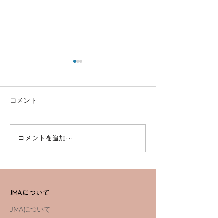
コメント
コメントを追加…
2023年2月20日（月）
「JMA TINY D
19:00よりエントリー開始
RACE 2022」
～
阜にて開催 ～20
日（日）19:00
リー開始～
JMAについて
JMAについて