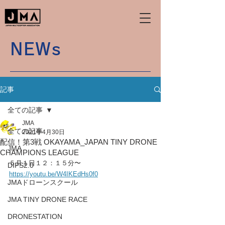
NEWs
記事
全ての記事
JMA
全ての記事
2021年4月30日
配信！第3戦 OKAYAMA_JAPAN TINY DRONE
JMA
CHAMPIONS LEAGUE
５月１日１２：１５分〜
DIPS2.0
https://youtu.be/W4IKEdHs0f0
JMAドローンスクール
JMA TINY DRONE RACE
DRONESTATION