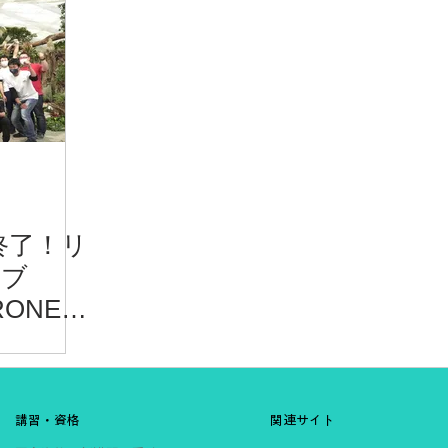
A終了！リ
イブ
RONE
AGUE
講習・資格
関連サイト