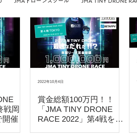
0
JMAドローンスクール
JMA TINY DRONE RA
麻衣
ドローンスクール
メディア情報
プロ
ドローンショー
講演勉強会
2022年10月4日
ONE
賞金総額100万円！！
最終戦岡
「JMA TINY DRONE
で開催
RACE 2022」第4戦を東
京にて開催～2022年10