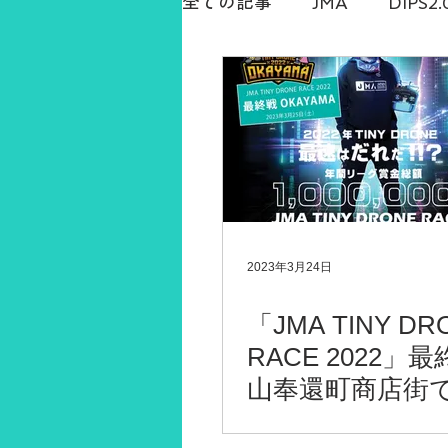
全ての記事
JMA
DIPS2.
DRONESTATION
白石
橋本勇希
ドローン免許
2023年3月24日
「JMA TINY DR
RACE 2022」
山奉還町商店街