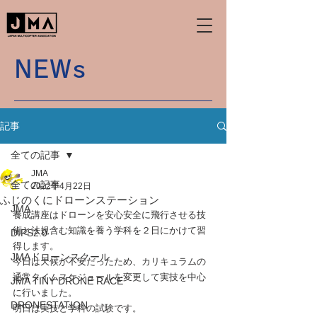
NEWs
記事
全ての記事
JMA
全ての記事
2022年4月22日
ふじのくにドローンステーション
JMA
養成講座はドローンを安心安全に飛行させる技
術と法規含む知識を養う学科を２日にかけて習
DIPS2.0
得します。
JMAドローンスクール
今日は天候が不安だったため、カリキュラムの
通常タイムスケジュールを変更して実技を中心
JMA TINY DRONE RACE
に行いました。
DRONESTATION
明日は実技と学科の試験です。