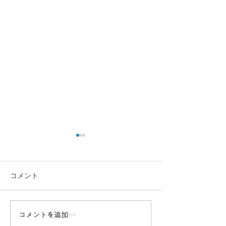
コメント
謹賀新年
コメントを追加…
【栃木開催】3月23日ドロ