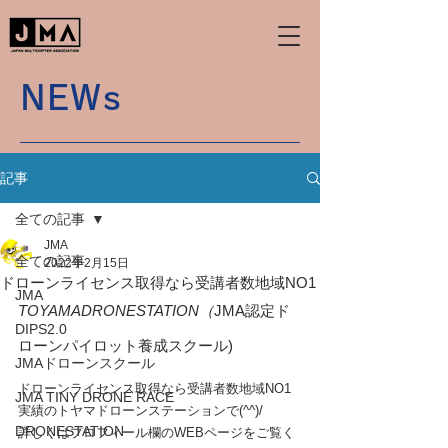
NEWs
記事
全ての記事
JMA
全ての記事
2022年2月15日
ドローンライセンス取得なら受講者数地域NO1
JMA
TOYAMADRONESTATION（
JMA認定ド
DIPS2.0
ローンパイロット養成スクール)
JMAドローンスクール
ドローンライセンス取得なら受講者数地域NO1
JMA TINY DRONE RACE
実績のトヤマドローンステーションで(^^)/
DRONESTATION
詳しくはプロフィール欄のWEBページをご覧く