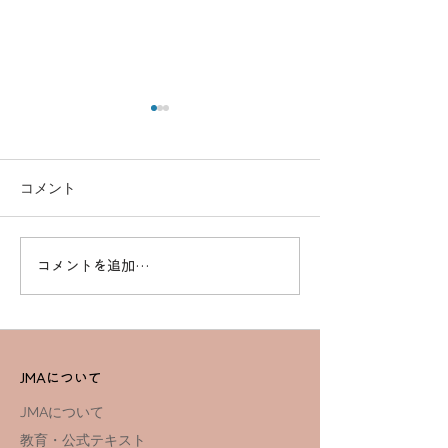
コメント
謹賀新年
コメントを追加…
【栃木開催】3月23日ドロ
ーン勉強会
JMAについて
JMAについて
教育・公式テキスト