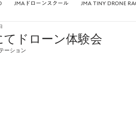
0
JMAドローンスクール
JMA TINY DRONE RA
日
麻衣
ドローンスクール
メディア情報
プロ
esにてドローン体験会
テーション
ドローンショー
講演勉強会