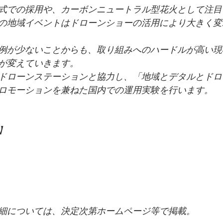
式での採⽤や、カーボンニュートラル型花⽕として注⽬
の地域イベントはドローンショーの活⽤により⼤きく変
例が少ないことからも、取り組みへのハードルが⾼い現
」が変えていきます。
体ドローンステーションと協⼒し、「地域とデタルとド
ロモーションを兼ねた国内での運⽤実験を⾏います。
】
）
細については、決定次第ホームページ等で掲載。