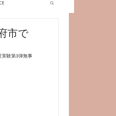
CE
グラミングドローン
府市で
証実験第3弾無事