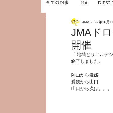
全ての記事
JMA
DIPS2.
JMA
2022年10月1
DRONESTATION
白石
JMAド
開催
橋本勇希
ドローン免許
「 地域とリアルデジ
終了しました。
岡山から愛媛
愛媛から山口
山口から次は。。。