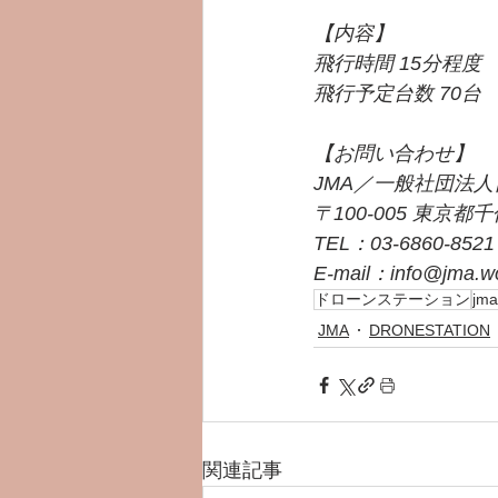
【内容】
⾶⾏時間 15分程度
⾶⾏予定台数 70台
【お問い合わせ】
JMA／⼀般社団法
〒100-005 東京
TEL：03-6860-8521
E-mail：info@jma.wo
ドローンステーション
jma
JMA
DRONESTATION
関連記事