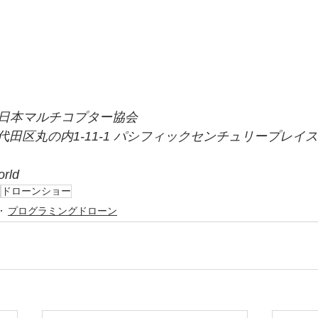
⼈⽇本マルチコプター協会
都千代⽥区丸の内1-11-1 パシフィックセンチュリープレイス
rld
ドローンショー
プログラミングドローン