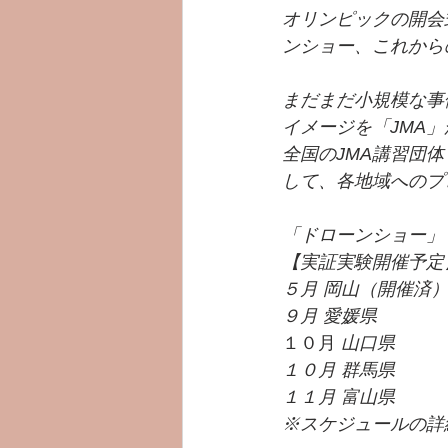
オリンピックの開会
ンショー、これから
まだまだ⼩規模な事
イメージを「JMA
全国のJMA講習団
して、各地域へのプ
「ドローンショー」
【実証実験開催予定
５⽉ 岡⼭（開催済
９⽉ 愛媛県
１０月 
山口県
１０⽉ 群⾺県
１１⽉ 富⼭県
※スケジュールの詳