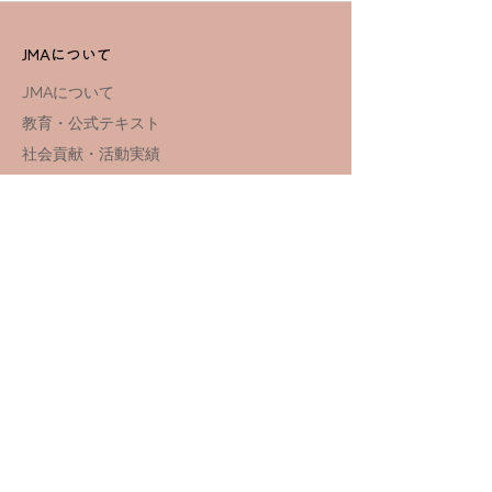
JMAについて
JMAについて
教育・公式テキスト
社会貢献・活動実績
講習・資格
国家資格更新講習・手続き
国家資格講習スクール
​​国家資格
講習スケジュール
関連サイト
JMA Club
NEWS