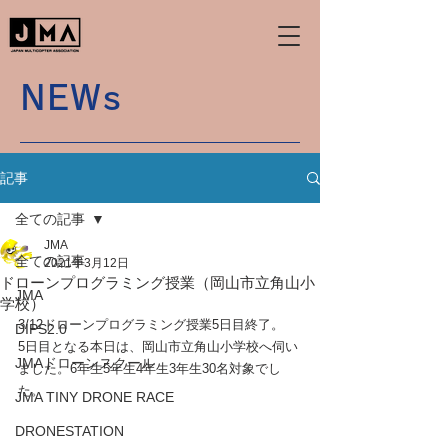
NEWs
記事
全ての記事
JMA
全ての記事
2021年3月12日
ドローンプログラミング授業（岡山市立角山小
JMA
学校）
3/12ドローンプログラミング授業5日目終了。
DIPS2.0
5日目となる本日は、岡山市立角山小学校へ伺い
JMAドローンスクール
ました。6年生5年生4年生3年生30名対象でし
た。
JMA TINY DRONE RACE
DRONESTATION