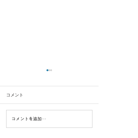
コメント
コメントを追加…
高度なスキルを習得！一
効率的に資格取得
等基本講習でプロフェッ
ドローンスクー
ショナルを目指す
セットコース詳