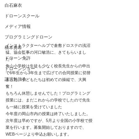
白石麻衣
ドローンスクール
メディア情報
プログラミングドローン
インストラクターヘルプで倉敷ドロステの浅沼 
橋本勇希
猛、協会監事の河口敏浩に、きてもらいまし
ドローン免許
た！
角山小学校は生徒も少なく校長先生からの申出
ドローンショー
で6年生から3年生まで広げての合同授業に切替
講演勉強会
ました。子どもたちは初めての操縦で、大興
奮！
もちろん休憩しませんでした！プログラミング
授業には、まだこれからの学校でしたので先生
も一緒に授業を受けていました
今年度の岡山市内の授業は終了いたしました。
次年度は早めですが、5月より全国の小学校で授
業を行います。募集開始しておりますので、
WEBページより申込お願いします。