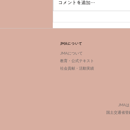
コメントを追加…
「JMA TINY DRONE RACE
2022」最終戦岡山奉還町商店
街で開催
JMAについて
JMAについて
教育・公式テキスト
社会貢献・活動実績
JMA
国土交通省登