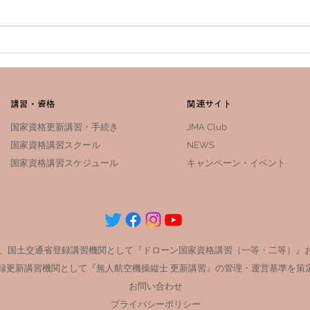
2023年2月20日（月）19:00
「JM
よりエントリー開始～
20
～20
より
講習・資格
関連サイト
国家資格更新講習・手続き
JMA Club
国家資格講習スクール
NEWS
​​国家資格
講習スケジュール
​​キャンペーン・イベント
は、国土交通省登録講習機関として『ドローン国家資格講習（一等・二等）』
録更新講習機関として『無人航空機操縦士 更新講習』の管理・運営基準を策
お問い合わせ
プライバシーポリシー