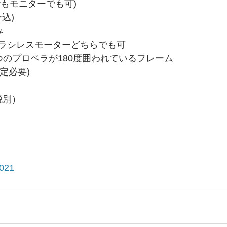
でもモニターでも可)
込)
み
ラシレスモーターどちらでも可
つのプロペラが180度囲われているフレーム
設定必要)
税別）
21