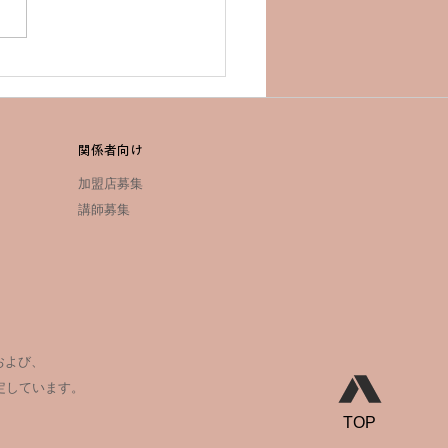
A TINY DRONE RACE
22」第5戦を岐阜にて開催
23年2月5日（日）19:00
エントリー開始～
関係者向け
加盟店募集
講師募集
および、
定しています。
TOP