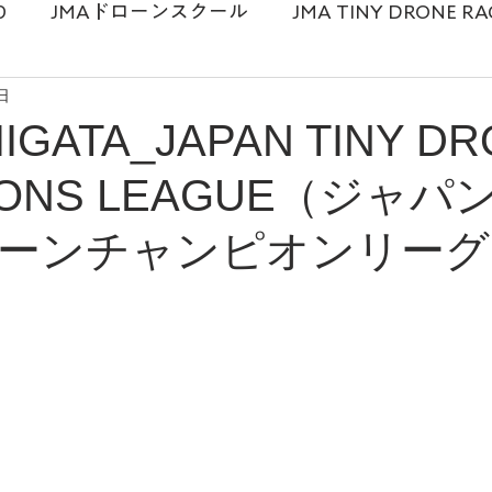
0
JMAドローンスクール
JMA TINY DRONE RA
日
麻衣
ドローンスクール
メディア情報
プロ
IGATA_JAPAN TINY D
IONS LEAGUE（ジャパ
ドローンショー
講演勉強会
ーンチャンピオンリーグ