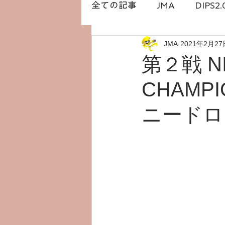
全ての記事
JMA
DIPS2.
JMA
2021年2月27
DRONESTATION
白石
第２戦 NI
CHAMP
橋本勇希
ドローン免許
ニードロ