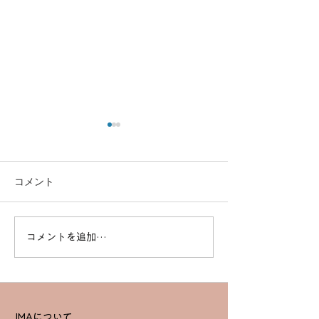
コメント
コメントを追加…
高度なスキルを習得！一
効率的に資格取得
等基本講習でプロフェッ
ドローンスクー
ショナルを目指す
セットコース詳
JMAについて