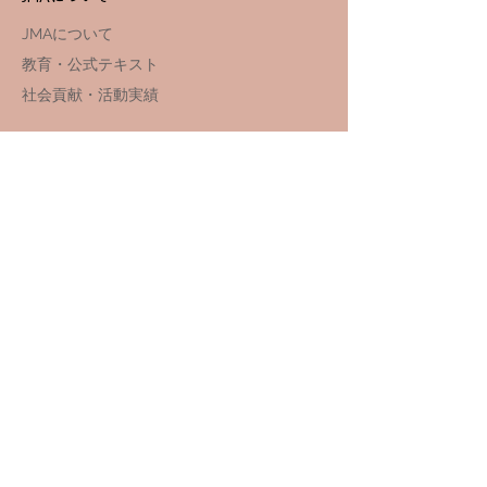
JMAについて
教育・公式テキスト
社会貢献・活動実績
講習・資格
国家資格更新講習・手続き
国家資格講習スクール
​​国家資格
講習スケジュール
関連サイト
JMA Club
NEWS
​​キャンペーン・イベント