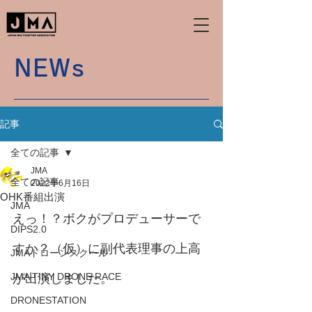
NEWs
記事
全ての記事
JMA
全ての記事
2022年6月16日
OHK番組出演
JMA
えっ！？ボクがプロデューサーで
DIPS2.0
すか？（仮）に副代表理事の上高
JMAドローンスクール
JMA TINY DRONE RACE
が出演しました。
DRONESTATION