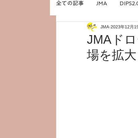
全ての記事
JMA
DIPS2.
JMA
2023年12月1
DRONESTATION
白石
JMAド
場を拡大
橋本勇希
ドローン免許