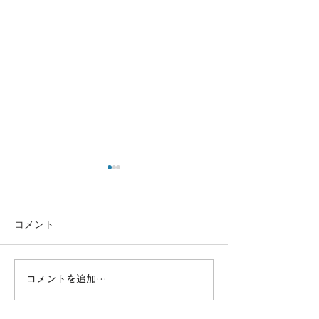
コメント
コメントを追加…
高度なスキルを習得！一
効率的に資格取得
等基本講習でプロフェッ
ドローンスクー
ショナルを目指す
セットコース詳