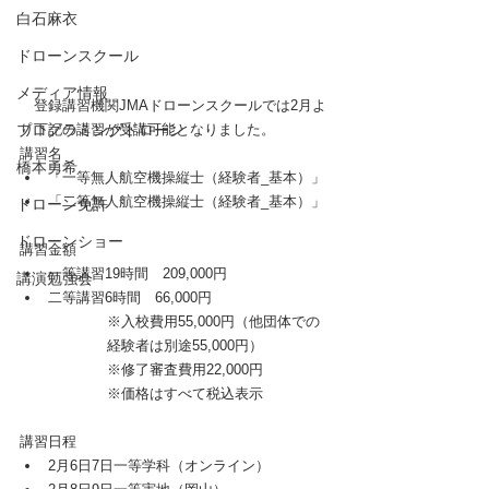
白石麻衣
ドローンスクール
メディア情報
　登録講習機関JMAドローンスクールでは2月よ
り下記の講習が受講可能となりました。
プログラミングドローン
講習名
橋本勇希
「一等無人航空機操縦士（経験者_基本）」
「二等無人航空機操縦士（経験者_基本）」
ドローン免許
ドローンショー
講習金額
一等講習19時間　209,000円
講演勉強会
二等講習6時間　66,000円
※入校費用55,000円（他団体での
経験者は別途55,000円）
※修了審査費用22,000円
※価格はすべて税込表示
講習日程
2月6日7日一等学科（オンライン）