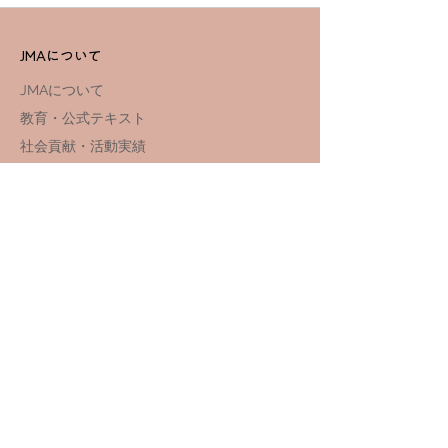
JMAについて
JMAについて
教育・公式テキスト
社会貢献・活動実績
講習・資格
国家資格更新講習・手続き
国家資格講習スクール
​​国家資格
講習スケジュール
関連サイト
JMA Club
NEWS