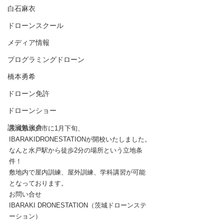
白石麻衣
ドローンスクール
メディア情報
プログラミングドローン
橋本勇希
ドローン免許
ドローンショー
講演勉強会
茨城県水戸市に1月下旬、
IBARAKIDRONESTATIONが開校いたしました。
なんと水戸駅から徒歩2分の場所という立地条
件！
敷地内で屋内訓練、屋外訓練、学科講習が可能
となっております。
お問い合せ
IBARAKI DRONESTATION（茨城ドローンステ
ーション）