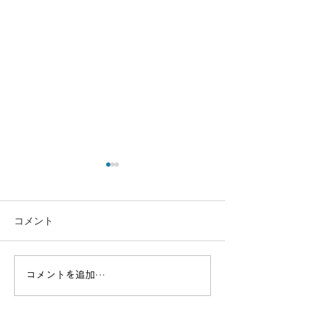
コメント
コメントを追加…
高度なスキルを習得！一
効率的に資格取得
等基本講習でプロフェッ
ドローンスクー
ショナルを目指す
セットコース詳