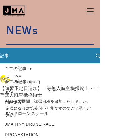
NEWs
記事
全ての記事
JMA
全ての記事
2023年3月20日
【講習予定日追加】一等無人航空機操縦士・二
JMA
等無人航空機操縦士
登録講習機関、講習日程を追加いたしました。
DIPS2.0
定員になり次第受付不可能ですのでご了承くだ
JMAドローンスクール
さい。
JMA TINY DRONE RACE
DRONESTATION