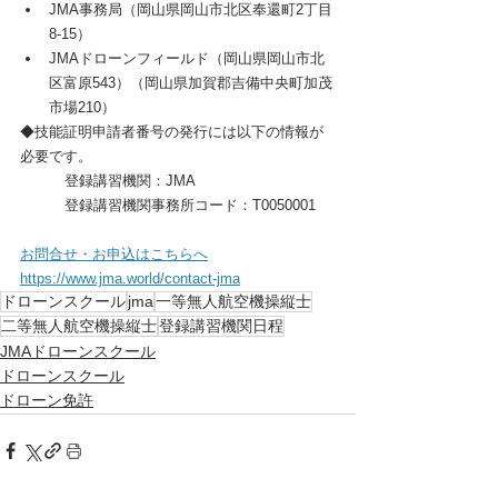
JMA事務局（岡山県岡山市北区奉還町2丁目
8-15）
JMAドローンフィールド（岡山県岡山市北
区富原543）（岡山県加賀郡吉備中央町加茂
市場210）
◆技能証明申請者番号の発行には以下の情報が
必要です。
登録講習機関：JMA
登録講習機関事務所コード：T0050001
お問合せ・お申込はこちらへ
https://www.jma.world/contact-jma
ドローンスクール
jma
一等無人航空機操縦士
二等無人航空機操縦士
登録講習機関日程
JMAドローンスクール
ドローンスクール
ドローン免許