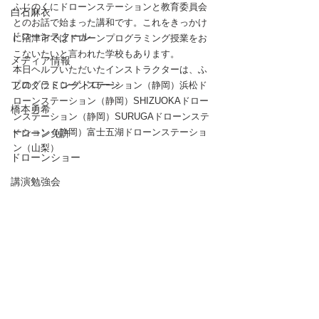
ふじのくにドローンステーションと教育委員会
白石麻衣
とのお話で始まった講和です。これをきっかけ
ドローンスクール
に沼津市ではドローンプログラミング授業をお
こないたいと言われた学校もあります。
メディア情報
本日ヘルプいただいたインストラクターは、ふ
プログラミングドローン
じのくにドローンステーション（静岡）浜松ド
ローンステーション（静岡）SHIZUOKAドロー
橋本勇希
ンステーション（静岡）SURUGAドローンステ
ーション（静岡）富士五湖ドローンステーショ
ドローン免許
ン（山梨）
ドローンショー
講演勉強会