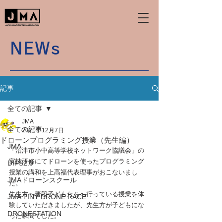
NEWs
記事
全ての記事
JMA
全ての記事
2021年12月7日
ドローンプログラミング授業（先生編）
JMA
「沼津市小中高等学校ネットワーク協議会」の
実技研修にてドローンを使ったプログラミング
DIPS2.0
授業の講和を上高福代表理事がおこないまし
JMAドローンスクール
た。
先生方へ普段子どもたちへ行っている授業を体
JMA TINY DRONE RACE
験していただきましたが、先生方が子どもにな
DRONESTATION
った瞬間でした。