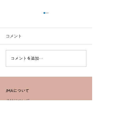
コメント
コメントを追加…
高度なスキルを習得！一
効率的に資格取得
等基本講習でプロフェッ
ドローンスクー
ショナルを目指す
セットコース詳
JMAについて
JMAについて
教育・公式テキスト
社会貢献・活動実績