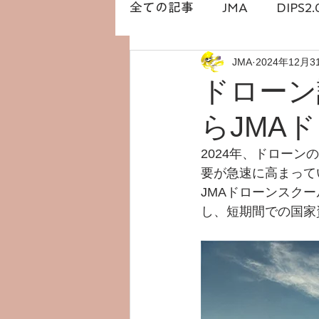
全ての記事
JMA
DIPS2.
JMA
2024年12月3
DRONESTATION
白石
ドローン
らJMA
橋本勇希
ドローン免許
2024年、ドロー
要が急速に高まって
JMAドローンスク
し、短期間での国家