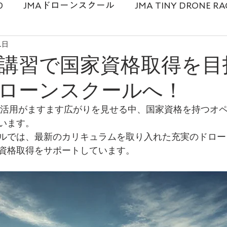
0
JMAドローンスクール
JMA TINY DRONE RA
1日
麻衣
ドローンスクール
メディア情報
プロ
講習で国家資格取得を目
ドローンスクールへ！
ドローンショー
講演勉強会
ンの活用がますます広がりを見せる中、国家資格を持つオ
います。
ールでは、最新のカリキュラムを取り入れた充実のドロ
資格取得をサポートしています。