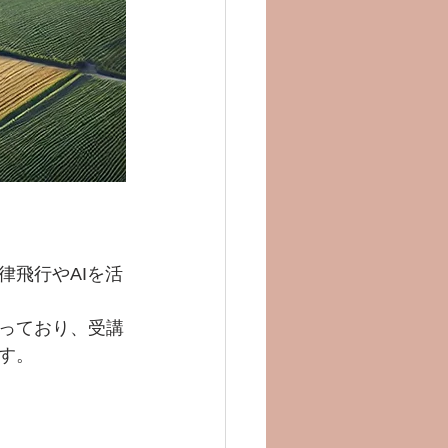
律飛行やAIを活
行っており、受講
す。