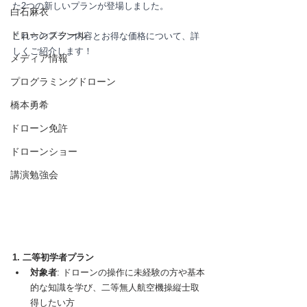
た2つの新しいプランが登場しました。
白石麻衣
ドローンスクール
これらのプラン内容とお得な価格について、詳
しくご紹介します！
メディア情報
プログラミングドローン
橋本勇希
ドローン免許
ドローンショー
講演勉強会
1. 二等初学者プラン
対象者
: ドローンの操作に未経験の方や基本
的な知識を学び、二等無人航空機操縦士取
得したい方