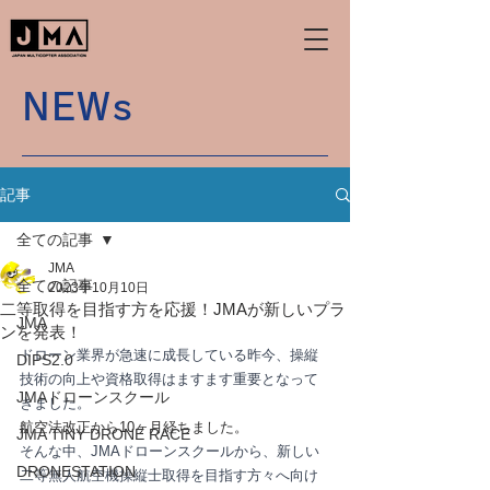
NEWs
記事
全ての記事
JMA
全ての記事
2023年10月10日
二等取得を目指す方を応援！JMAが新しいプラ
JMA
ンを発表！
ドローン業界が急速に成長している昨今、操縦
DIPS2.0
技術の向上や資格取得はますます重要となって
JMAドローンスクール
きました。
航空法改正から10ヶ月経ちました。
JMA TINY DRONE RACE
そんな中、JMAドローンスクールから、新しい
DRONESTATION
二等無人航空機操縦士取得を目指す方々へ向け