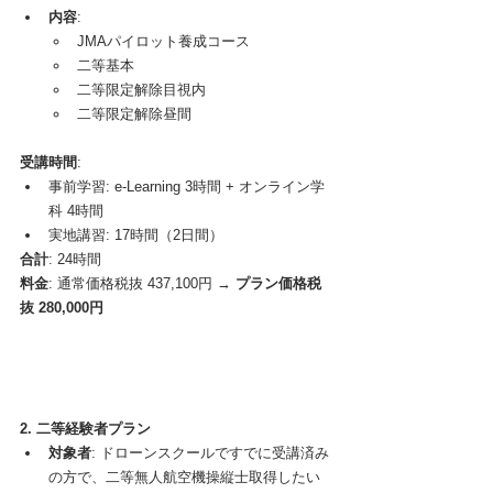
内容
:
JMAパイロット養成コース
二等基本
二等限定解除目視内
二等限定解除昼間
受講時間
:
事前学習: e-Learning 3時間 + オンライン学
科 4時間
実地講習: 17時間（2日間）
合計
: 24時間
料金
: 通常価格税抜 437,100円 → 
プラン価格税
抜 280,000円
2. 二等経験者プラン
対象者
: ドローンスクールですでに受講済み
の方で、二等無人航空機操縦士取得したい