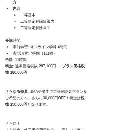
方
内容
:
二等基本
二等限定解除目視内
二等限定解除昼間
受講時間
:
事前学習: オンライン学科 4時間
実地講習: 7時間（1日間）
合計
: 11時間
料金
: 通常価格税抜 287,100円 → 
プラン価格税
抜 180,000円
さらなる特典
: JMA受講生で二等経験者プランを
ご希望の方へ、さらに30,000円OFF！料金は
税
抜 150,000円
となります。
さらに！
「入校金、修了審査費用込み」、新しいプラン