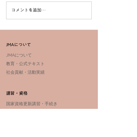
コメントを追加…
高度なスキルを習得！一
効率的に資格取得
等基本講習でプロフェッ
ドローンスクー
ショナルを目指す
セットコース詳
JMAについて
JMAについて
教育・公式テキスト
社会貢献・活動実績
講習・資格
国家資格更新講習・手続き
国家資格講習スクール
​​国家資格
講習スケジュール