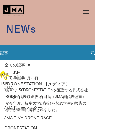
NEWs
記事
全ての記事
JMA
全ての記事
2021年1月23日
156DRONESTATION 【メディア】
JMA
岐阜で156DRONESTATIONを運営する株式会社
ROBOZ代表取締役 石田氏（JMA副代表理事）
DIPS2.0
が今年度、岐阜大学の講師を努め学生の報告の
JMAドローンスクール
様子が新聞に掲載されました。
JMA TINY DRONE RACE
DRONESTATION