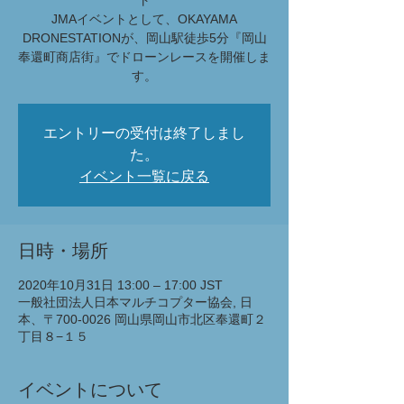
ト
JMAイベントとして、OKAYAMA
DRONESTATIONが、岡山駅徒歩5分『岡山
奉還町商店街』でドローンレースを開催しま
す。
エントリーの受付は終了しまし
た。
イベント一覧に戻る
日時・場所
2020年10月31日 13:00 – 17:00 JST
一般社団法人日本マルチコプター協会, 日
本、〒700-0026 岡山県岡山市北区奉還町２
丁目８−１５
イベントについて