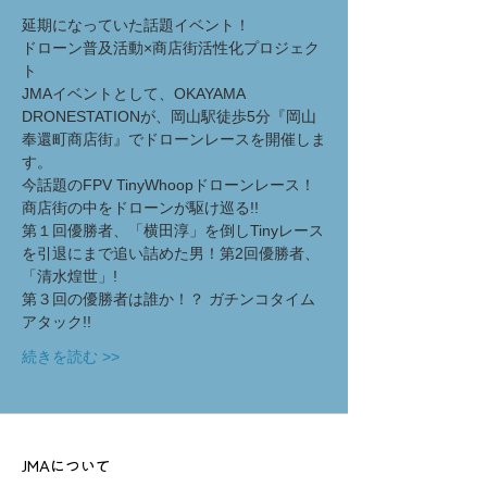
延期になっていた話題イベント！
ドローン普及活動×商店街活性化プロジェク
ト
JMAイベントとして、OKAYAMA 
DRONESTATIONが、岡山駅徒歩5分『岡山
奉還町商店街』でドローンレースを開催しま
す。
今話題のFPV TinyWhoopドローンレース！
商店街の中をドローンが駆け巡る!!
第１回優勝者、「横田淳」を倒しTinyレース
を引退にまで追い詰めた男！第2回優勝者、
「清水煌世」!
第３回の優勝者は誰か！？ ガチンコタイム
アタック!!
続きを読む >>
JMAについて