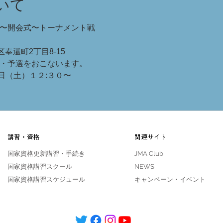
いて
０〜開会式〜トーナメント戦
区奉還町2丁目8-15
習・予選をおこないます。
日（土）１２:３０〜
講習・資格
関連サイト
国家資格更新講習・手続き
JMA Club
国家資格講習スクール
NEWS
​​国家資格
講習スケジュール
​​キャンペーン・イベント