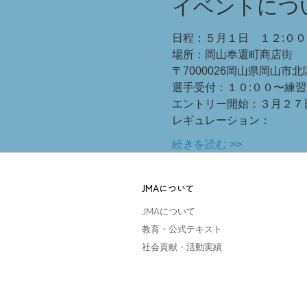
イベントにつ
日程：５月１日　１２:０
場所：岡山奉還町商店街
〒7000026岡山県岡山市北
選手受付：１０:００〜練
エントリー開始：３月２７
レギュレーション：
続きを読む >>
JMAについて
JMAについて
教育・公式テキスト
社会貢献・活動実績