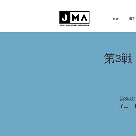
TOP
講習
第3戦 
第3戦O
イニー